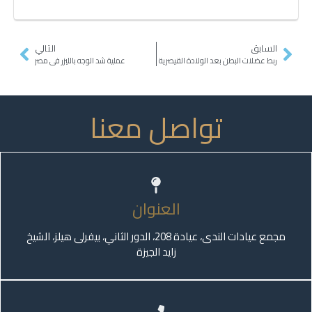
السابق
التالي
ربط عضلات البطن بعد الولادة القيصرية
عملية شد الوجه بالليزر في مصر
تواصل معنا
العنوان
مجمع عيادات الندى، عيادة 208، الدور الثاني، بيفرلى هيلز، الشيخ
زايد الجيزة