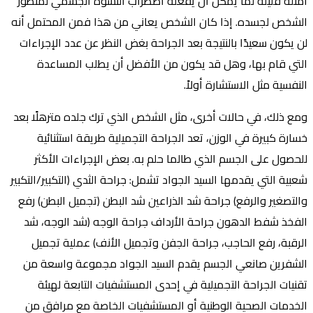
أمثلة قليلة لما يمكن أن يفعله اضطراب التشوه الجسمي لمنظور
الشخص لجسده. إذا كان الشخص يعاني من هذا فمن المحتمل أنه
لن يكون سعيدًا بالنتيجة بعد الجراحة بغض النظر عن عدد الإجراءات
التي قام بها، وهل قد يكون من الأفضل أن يطلب المساعدة
النفسية مثل الاستشارة أولاً.
ومع ذلك، في حالات أخرى، مثل الشخص الذي ترك جلده مترهلًا بعد
خسارة كبيرة في الوزن، تعد الجراحة التجميلية طريقة استثنائية
للحصول على الجسم الذي طالما حلم به. بعض الإجراءات الأكثر
شعبية التي يقدمها السيد الجواد تشمل: جراحة الثدي (التكبير/التكبير
والتصغير والرفع) جراحة شد الذراعين شد البطن (تجميل البطن) رفع
الفخذ شفط الدهون جراحة الأرداف جراحة الوجه (شد الوجه، شد
الرقبة، رفع الحاجب، جراحة الجفن وتجميل الأنف) عملية تجميل
الشفرين صانعي الجسم يقدم السيد الجواد مجموعة واسعة من
تقنيات الجراحة التجميلية في إحدى المستشفيات التابعة لهيئة
الخدمات الصحية الوطنية أو المستشفيات الخاصة مع مرافق من