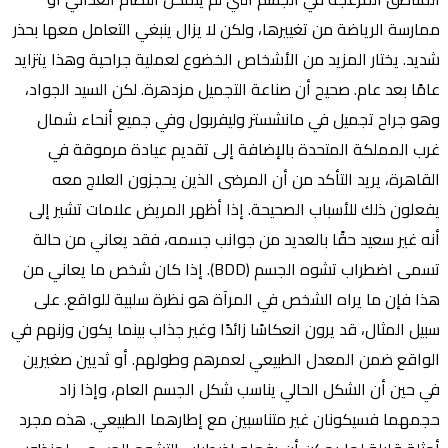
ممارسة الرياضة من تغييرها، ولكن لا يزال ينبغي التعامل معها بحذر
شديد. يختار المزيد من الأشخاص الخضوع لعملية جراحية وهذا يتزايد
عامًا بعد عام. صحيح أن صناعة التجميل مزدهرة. لكن السيد الجواد،
وهو جراح تجميل في مانشستر وليفربول وفي جميع أنحاء شمال
غرب المملكة المتحدة بالإضافة إلى تقديم عيادة مرموقة في
القاهرة، يريد التأكد من أن المرضى الذين يحجزون العلاج معه
يفعلون ذلك للأسباب الصحيحة. إذا أظهر المريض علامات تشير إلى
أنه غير سعيد حقًا بالعديد من جوانب جسمه، فقد يعاني من حالة
تسمى اضطراب تشوه الجسم (BDD). إذا كان شخص ما يعاني من
هذا فإن ما يراه الشخص في المرآة هو نظرة سلبية للواقع. على
سبيل المثال، قد يرون انعكاسًا زائدًا وغير جذاب بينما يكون وزنهم في
الواقع ضمن المعدل الطبيعي لعمرهم وطولهم. أو ثديين صغيرين
في حين أن الشكل الحالي يناسب شكل الجسم العام، وإذا زاد
حجمهما فسيكونان غير متناسبين مع إطارهما الطبيعي. هذه مجرد