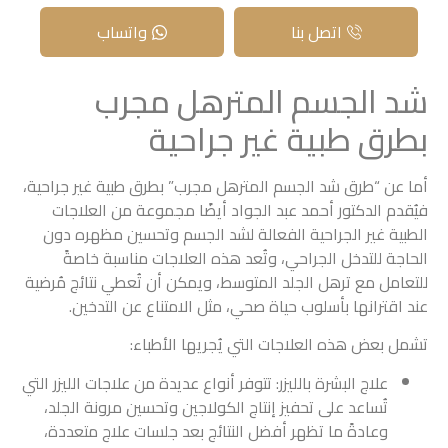
اتصل بنا
واتساب
شد الجسم المترهل مجرب
بطرق طبية غير جراحية
أما عن “طرق شد الجسم المترهل مجرب” بطرق طبية غير جراحية،
فيُقدم الدكتور أحمد عبد الجواد أيضًا مجموعة من العلاجات
الطبية غير الجراحية الفعالة لشد الجسم وتحسين مظهره دون
الحاجة للتدخل الجراحي، وتُعد هذه العلاجات مناسبة خاصةً
للتعامل مع ترهل الجلد المتوسط، ويمكن أن تُعطي نتائج مُرضية
عند اقترانها بأسلوب حياة صحي، مثل الامتناع عن التدخين.
تشمل بعض هذه العلاجات التي يُجريها الأطباء:
علاج البشرة بالليزر: تتوفر أنواع عديدة من علاجات الليزر التي
تُساعد على تحفيز إنتاج الكولاجين وتحسين مرونة الجلد،
وعادةً ما تظهر أفضل النتائج بعد جلسات علاج متعددة،