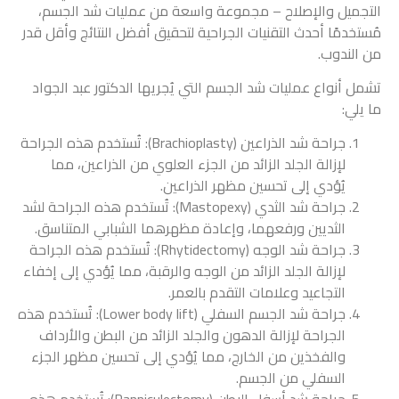
التجميل والإصلاح – مجموعة واسعة من عمليات شد الجسم،
مُستخدمًا أحدث التقنيات الجراحية لتحقيق أفضل النتائج وأقل قدر
من الندوب.
تشمل أنواع عمليات شد الجسم التي يُجريها الدكتور عبد الجواد
ما يلي:
جراحة شد الذراعين (Brachioplasty): تُستخدم هذه الجراحة
لإزالة الجلد الزائد من الجزء العلوي من الذراعين، مما
يُؤدي إلى تحسين مظهر الذراعين.
جراحة شد الثدي (Mastopexy): تُستخدم هذه الجراحة لشد
الثديين ورفعهما، وإعادة مظهرهما الشبابي المتناسق.
جراحة شد الوجه (Rhytidectomy): تُستخدم هذه الجراحة
لإزالة الجلد الزائد من الوجه والرقبة، مما يُؤدي إلى إخفاء
التجاعيد وعلامات التقدم بالعمر.
جراحة شد الجسم السفلي (Lower body lift): تُستخدم هذه
الجراحة لإزالة الدهون والجلد الزائد من البطن والأرداف
والفخذين من الخارج، مما يُؤدي إلى تحسين مظهر الجزء
السفلي من الجسم.