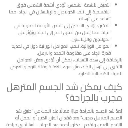
التعرض لأشعة الشمس: تُؤدي أشعة الشمس فوق
البنفسجية إلى تلف الكولاجين والإيلاستين في الجلد، مما
يُساعد على ترهله.
التدخين: يُؤدي التدخين إلى تقلص الأوعية الدموية في
الجلد، مما يُقلل من تدفق الدم إلى الجلد ويُؤثر على
الكولاجين والإيلاستين.
العوامل الوراثية: تلعب العوامل الوراثية دورًا في تحديد
قدرة الجلد على مقاومة التمدد والترهل.
بالإضافة إلى هذه الأسباب، يمكن أن تُؤدي بعض العوامل
الأخرى إلى ترهل الجلد، مثل سوء التغذية وقلة النوم والتعرض
للمواد الكيميائية الضارة.
كيف يمكن شد الجسم المترهل
مجرب بالجراحة؟
يُعدّ شد الجسم بالجراحة خيارًا فعالًا عند البحث عن “طرق شد
الجسم المترهل مجرب” بعد فقدان الوزن الكبير أو الحمل أو
التقدم بالعمر، ويُقدم الدكتور أحمد عبد الجواد – استشاري جراحة