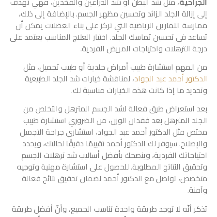
الجراحية
، مثل شد البطن أو شد الذراعين والفخذين، فهي تهدف
إلى إزالة الجلد الزائد وتحسين مظهر الجسم. بالإضافة إلى ذلك،
ممارسة التمارين الرياضية التي تركز على بناء العضلات يمكن أن
تساعد في تحسين تماسك الجلد. اختيار العلاج المناسب يعتمد على
درجة الترهلات واحتياجات المريض الفردية.
من المهم استشارة طبيب أمراض جلدية أو طبيب تجميل، مثل
الدكتور أحمد عبد الجواد
، لمناقشة خيارات شد الجلد الطبيعية
وتحديد ما إذا كانت هذه الخيارات مناسبة لك.
بعد استعراض طرق فعالة لشد الجسم المترهل والتخلص من
الجلد المترهل بعد فقدان الوزن، من الضروري استشارة طبيب
مختص مثل الدكتور أحمد عبد الجواد، استشاري جراحة التجميل
والإصلاح. سيوفر لك الدكتور أحمد تقييمًا دقيقًا لحالتك، ويحدد
احتياجاتك الفردية، وينصحك بأفضل أساليب شد ترهلات الجسم
وتحقيق النتائج المطلوبة. للحصول على استشارة مهنية وتوجيه
متخصص، تواصل مع الدكتور أحمد لضمان تحقيق نتائج فعالة
وآمنة.
تذكر أنّه لا توجد طريقة واحدة تناسب الجميع، وأنّ أفضل طريقة