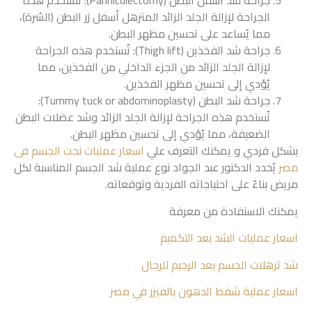
جراحة شد أسفل البطن (Panniculectomy): تُستخدم هذه
الجراحة لإزالة الجلد الزائد المترهل أسفل زر البطن (السُرة)،
مما يُساعد على تحسين مظهر البطن.
جراحة شد الفخذين (Thigh lift): تُستخدم هذه الجراحة
لإزالة الجلد الزائد من الجزء الداخلي من الفخذين، مما
يُؤدي إلى تحسين مظهر الفخذين.
جراحة شد البطن (Tummy tuck or abdominoplasty):
تُستخدم هذه الجراحة لإزالة الجلد الزائد وشد عضلات البطن
الضعيفة، مما يُؤدي إلى تحسين مظهر البطن.
بشكل فردي و يمكنك التعرف علي
اسعار عمليات نحت الجسم فى
مصر
يُحدد الدكتور عبد الجواد نوع عملية شد الجسم المناسبة لكل
مريض بناءً على احتياجاته الفردية وتوقعاته.
يمكنك الاستفادة من معرفة
اسعار عمليات الشد بعد التكميم
شد ترهلات الجسم بعد الرجيم للرجال
اسعار عملية شفط الدهون بالفيزر في مصر