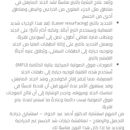
ويُعد علاج البشرة بالليزر مناسبًا لشد الجلد المترهل في
مناطق مثل الجزء العلوي من الذراعين والبطن ومناطق
أخرى من الجسم.
التجديد بالليزر (Laser resurfacing): يُعد هذا الإجراء شديد
الفعالية ويستخدم الليزر أيضًا، ولكنه أكثر تأثيرًا على الجلد
ويتطلب فترة تعافي أطول، تصل إلى أسبوعين تقريبًا،
ويعمل التجديد بالليزر على إزالة الطبقات العليا من الجلد
وتوجيه حرارة إلى الطبقات السفلى، ويُطلق عليه أحيانًا
التقشير بالليزر.
الموجات فوق الصوتية المركزة عالية الكثافة (MFU):
تُستخدم هذه التقنية لتوجيه حرارة إلى طبقات الجلد
العميقة، مما يُحفز إنتاج الكولاجين وشد الجلد المترهل،
وقد يستغرق الأمر عدة أشهر قبل أن تلاحظ تحسنًا في
تماسك الجلد ومرونته، وتجدر الإشارة إلى أن نتائج الموجات
فوق الصوتية ليست دائمة وعادةً ما تستمر لمدة عام
تقريبًا.
من المهم استشارة الدكتور أحمد عبد الجواد – استشاري جراحة
التجميل والإصلاح – لمناقشة خيارات شد الجسم غير الجراحية
وتحديد ما إذا كان هذا النهج مناسبًا لك.