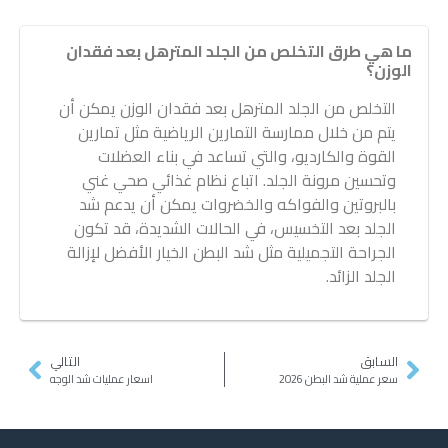
ما هي طرق التخلص من الجلد المترهل بعد فقدان
الوزن؟
التخلص من الجلد المترهل بعد فقدان الوزن يمكن أن
يتم من خلال ممارسة التمارين الرياضية مثل تمارين
القوة والكارديو، والتي تساعد في بناء العضلات
وتحسين مرونة الجلد. اتباع نظام غذائي صحي غني
بالبروتين والفواكه والخضروات يمكن أن يدعم شد
الجلد بعد التخسيس، في الحالات الشديدة، قد تكون
الجراحة التجميلية مثل شد البطن الخيار الأفضل لإزالة
الجلد الزائد​.
السابق
التالي
سعر عملية شد البطن 2026
اسعار عمليات شد الوجه