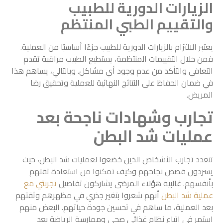
الزيارات الدورية للطبيب
والتقييم الطبي المنتظم
يعتبر الالتزام بالزيارات الدورية للطبيب جزءًا أساسيًا من العملية.
فمن خلال التقييمات المنتظمة، يستطيع الطبيب مراقبة تقدم
التعافي والتأكد من عدم وجود أي مشاكل. وبالتالي، يساهم هذا
في ضمان الحفاظ على النتائج النهائية للعملية وتحقيق رضا
المريض.
تجارب وشهادات ناجحة بعد
عمليات شد البطن
تتعدد تجارب الأشخاص الذين خضعوا لعمليات شد البطن، حيث
يسردون قصص نجاحهم وكيف تمكنوا من استعادة ثقتهم
بأنفسهم. غالبية هؤلاء المرضى يشاركون تفاصيل
تجربتي مع
عملية شد البطن
أنهم شعروا بتغير جذري في مظهرهم وثقتهم
بعد العملية، ما ساهم في تحسين جودة حياتهم. البعض منهم
استمر في اتباع نظام غذائي صحي وممارسة الرياضة بعد