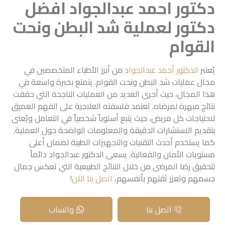
دكتور احمد عبدالجواد افضل
دكتور لعملية شد البطن ونحت
القوام
يُعتبر
الدكتور أحمد عبدالجواد
من أبرز الأطباء المتخصصين في
مجال عمليات شد البطن ونحت القوام. يتمتع بخبرة واسعة في
هذا المجال، حيث أجرى العديد من العمليات الناجحة التي حققت
نتائج مبهرة لمرضاه. تعتمد فلسفته العلاجية على الفهم العميق
لاحتياجات كل مريض، حيث يتبع أسلوباً شخصياً في التعامل ويُعنى
بتقديم الاستشارات الدقيقة والمعلومات الواضحة حول العملية.
كما يستخدم أحدث التقنيات والتجهيزات الطبية لضمان أعلى
مستويات الأمان والفعالية. يسعى الدكتور عبدالجواد دائماً
لتحقيق رضا المرضى من خلال النتائج الطبيعية التي تعكس جمال
جسمهم وتعزز ثقتهم بأنفسهم،
اتصل بنا الآن
!
اتصل بنا
واتساب