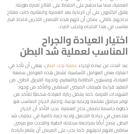
العملية، مما ساعدهم على الحفاظ على النتائج لفترة طويلة.
يتفق الكثيرون على أن الرعاية بعد العملية والمثابرة كانت مفتاح
نجاحهم. بالتالي، يمكن أن تلهم هذه القصص الآخرين لاتخاذ قرار
مناسب في هذا الاتجاه وتجنب التردد.
اختيار العيادة والجراح
المناسب لعملية شد البطن
عند البحث عن عيادة لإجراء
عملية نحت البطن
، ينبغي أن تأخذ في
اعتبارك بعض العوامل الأساسية. تشمل هذه العوامل سمعة
العيادة، ومستوى النظافة والتعقيم، وتجربة الفريق الطبي. من
المفيد قراءة تقييمات المرضى السابقين والتأكد من وجود
الشهادات اللازمة. كما يفضل زيارة العيادة شخصيًا للتأكد من
توفر مرافق ملائمة ورعاية نوعية. واختيار الجراح المناسب هو
خطوة حاسمة لضمان نجاح العملية. يجب التأكد أن الجراح
متخصص في جراحة التجميل ولديه خبرة كافية في عمليات شد
البطن. ينصح أيضًا بمراجعة سجلاته الطبية والتحدث مع مرضى
سابقين لفهم تجربتهم. كما يجب على المريض أن يشعر بالراحة